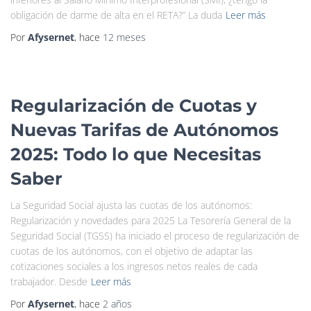
obligación de darme de alta en el RETA?” La duda
Leer más
Por
Afysernet
, hace
12 meses
Regularización de Cuotas y
Nuevas Tarifas de Autónomos
2025: Todo lo que Necesitas
Saber
La Seguridad Social ajusta las cuotas de los autónomos:
Regularización y novedades para 2025 La Tesorería General de la
Seguridad Social (TGSS) ha iniciado el proceso de regularización de
cuotas de los autónomos, con el objetivo de adaptar las
cotizaciones sociales a los ingresos netos reales de cada
trabajador. Desde
Leer más
Por
Afysernet
, hace
2 años