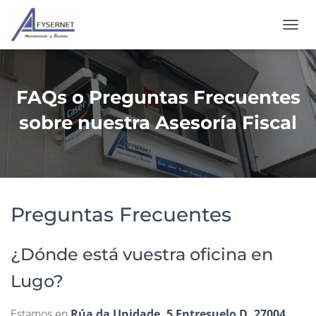
C
A
M
B
I
FAQs o Preguntas Frecuentes
A
R
sobre nuestra Asesoría Fiscal
M
O
D
O
D
E
Preguntas Frecuentes
N
A
V
E
¿Dónde está vuestra oficina en
G
A
Lugo?
C
I
Estamos en
Rúa da Unidade, 5 Entresuelo D, 27004