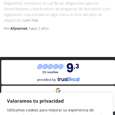
Reglamento «Verifactu», el cual fija las obligaciones para los
desarrolladores y distribuidores de programas de facturación. Este
reglamento, cuya entrada en vigor marca el inicio del plazo de
adaptación,
Leer más
Por
Afysernet
, hace
2 años
9
,3
21 reseñas
provided by
Google Reviews
Valoramos tu privacidad
4.8
20
reseñas
Utilizamos cookies para mejorar su experiencia de