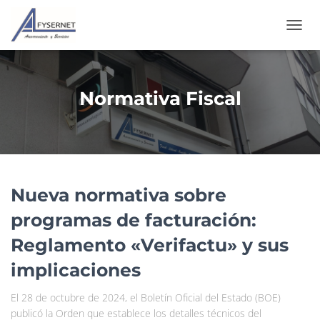
CAMB
MOD
DE
NAVE
Normativa Fiscal
Nueva normativa sobre
programas de facturación:
Reglamento «Verifactu» y sus
implicaciones
El 28 de octubre de 2024, el Boletín Oficial del Estado (BOE)
publicó la Orden que establece los detalles técnicos del