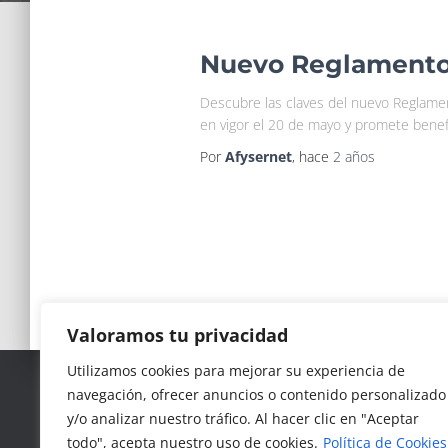
Nuevo Reglamento 
Descubre las claves del nuevo Reglamento
en vigor el 20 de mayo y promete benef
Por
Afysernet
, hace
2 años
Valoramos tu privacidad
9
Utilizamos cookies para mejorar su experiencia de
,3
navegación, ofrecer anuncios o contenido personalizado
Google Reviews
21 reseñas
y/o analizar nuestro tráfico. Al hacer clic en "Aceptar
4.8
provided by
todo", acepta nuestro uso de cookies.
Política de Cookies