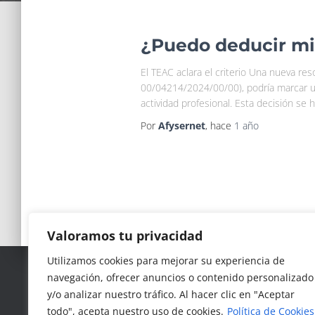
¿Puedo deducir mi 
El TEAC aclara el criterio Una nueva re
00/04214/2024/00/00), podría marcar 
actividad profesional. Esta decisión se
Por
Afysernet
, hace
1 año
Valoramos tu privacidad
9
Utilizamos cookies para mejorar su experiencia de
,3
navegación, ofrecer anuncios o contenido personalizado
Google Reviews
21 reseñas
y/o analizar nuestro tráfico. Al hacer clic en "Aceptar
4.8
provided by
todo", acepta nuestro uso de cookies.
Política de Cookies