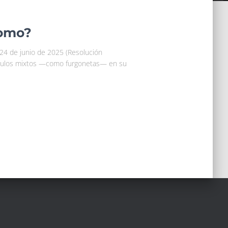
nomo?
l 24 de junio de 2025 (Resolución
ículos mixtos —como furgonetas— en su