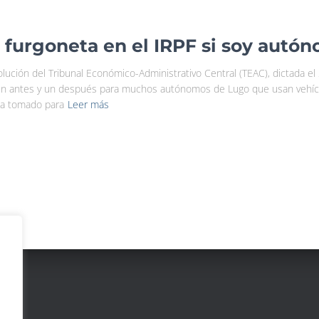
furgoneta en el IRPF si soy autó
solución del Tribunal Económico-Administrativo Central (TEAC), dictada e
un antes y un después para muchos autónomos de Lugo que usan veh
 ha tomado para
Leer más