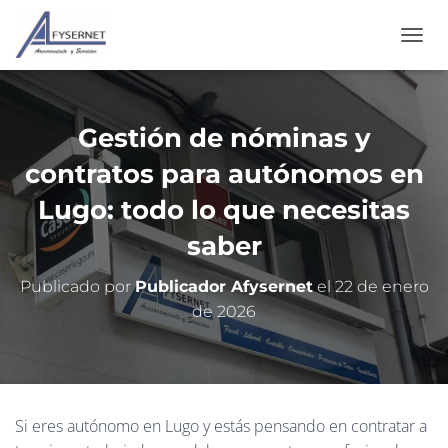
C
A
M
B
I
Gestión de nóminas y
A
R
contratos para autónomos en
M
O
Lugo: todo lo que necesitas
D
saber
O
D
E
Publicado por
Publicador Afysernet
el
22 de enero
N
de 2026
A
V
E
G
A
C
Si eres autónomo en Lugo y estás pensando en contratar a
I