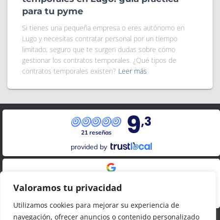
para tu pyme
Si tienes una pequeña empresa o eres autónomo en
Lugo y necesitas contratar personal por un tiempo
limitado, seguro que te surgen dudas sobre cómo
gestionar los contratos temporales. ¿Qué tipos de
contratos temporales existen?
Leer más
9
,3
21 reseñas
provided by
Google Reviews
Valoramos tu privacidad
4.8
20
reseñas
Utilizamos cookies para mejorar su experiencia de
navegación, ofrecer anuncios o contenido personalizado