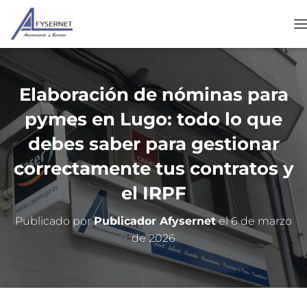
C
A
B
I
Elaboración de nóminas para
A
R
pymes en Lugo: todo lo que
O
debes saber para gestionar
D
correctamente tus contratos y
O
D
el IRPF
E
N
A
Publicado por
Publicador Afysernet
el
6 de marzo
V
de 2026
E
G
A
C
I