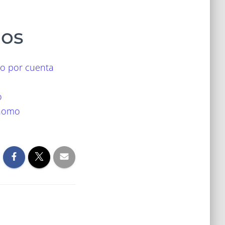
dos
jo por cuenta
o
ónomo