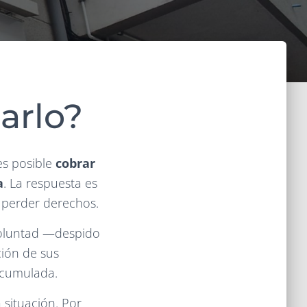
arlo?
s posible
cobrar
a
. La respuesta es
 perder derechos.
voluntad —despido
ción de sus
acumulada.
 situación. Por