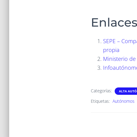
Enlace
SEPE – Compat
propia
Ministerio de
Infoautónomo
Categorías:
ALTA AUT
Etiquetas:
Autónomos