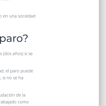
io en una sociedad
 paro?
 (dos años) si se
dad, el paro puede
, si no se ha
udación de la
 trabajado como