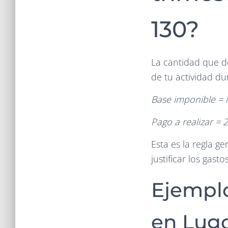
130?
La cantidad que d
de tu actividad dur
Base imponible = i
Pago a realizar = 
Esta es la regla g
justificar los gas
Ejempl
en Lug