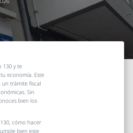
2026
 130 y te
 tu economía. Este
 un trámite fiscal
conómicas. Sin
onoces bien los
o 130, cómo hacer
cumple bien este