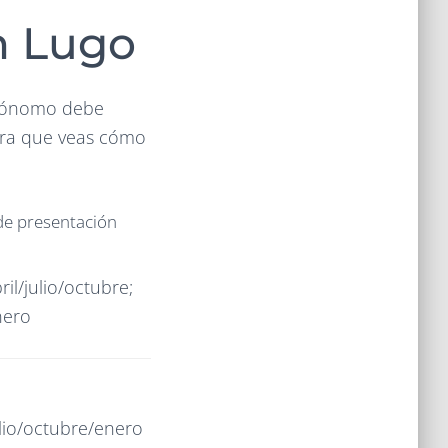
n Lugo
utónomo debe
para que veas cómo
de presentación
ril/julio/octubre;
nero
ulio/octubre/enero