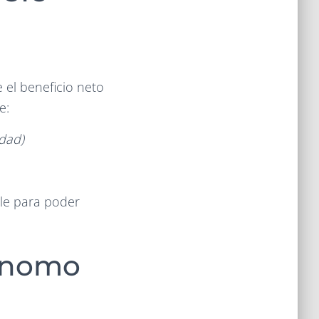
 el beneficio neto
e:
idad)
ble para poder
tónomo