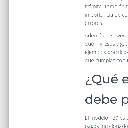
trámite. También 
importancia de con
errores.
Además, resolvere
qué ingresos y gast
ejemplos práctico
que cumplas con H
¿Qué e
debe p
El modelo 130 es u
pagos fraccionados