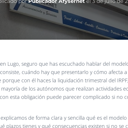
licado por
Publicador Afysernet
el
3 de julio de 
en Lugo, seguro que has escuchado hablar del modelo
consiste, cuándo hay que presentarlo y cómo afecta a
 porque con él haces la liquidación trimestral del IRPF,
la mayoría de los autónomos que realizan actividades e
con esta obligación puede parecer complicado si no c
e explicamos de forma clara y sencilla qué es el model
ué plazos tienes y qué consecuencias existen si no se 