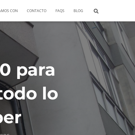
AMOS CON
CONTACTO
FAQS
BLOG
0 para
todo lo
ber