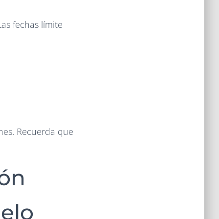
as fechas límite
ones. Recuerda que
ión
elo