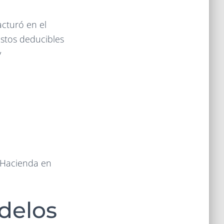
cturó en el
astos deducibles
y
a Hacienda en
delos