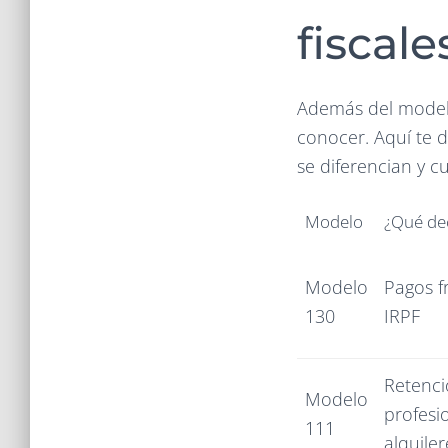
fiscal
Además del modelo
conocer. Aquí te d
se diferencian y 
Modelo
¿Qué de
Modelo
Pagos f
130
IRPF
Retenc
Modelo
profesi
111
alquiler