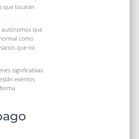
os que tocarán
os autónomos que
o normal como
esarios que no
es significativas
 están exentos
 forma
 pago