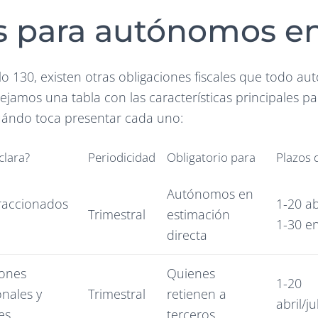
es para autónomos e
 130, existen otras obligaciones fiscales que todo a
ejamos una tabla con las características principales 
cuándo toca presentar cada uno:
clara?
Periodicidad
Obligatorio para
Plazos 
Autónomos en
raccionados
1-20 ab
Trimestral
estimación
1-30 e
directa
iones
Quienes
1-20
onales y
Trimestral
retienen a
abril/j
es
terceros