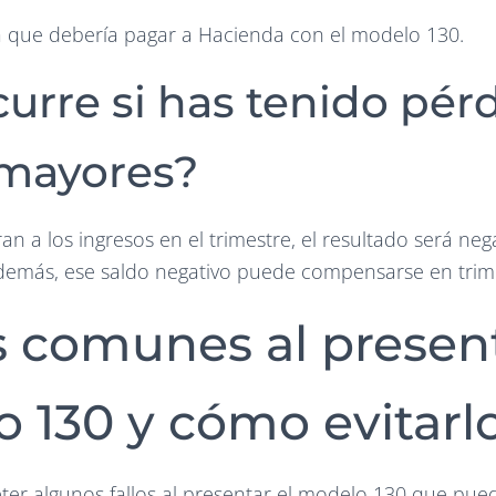
la que debería pagar a Hacienda con el modelo 130.
urre si has tenido pér
 mayores?
ran a los ingresos en el trimestre, el resultado será neg
demás, ese saldo negativo puede compensarse en trime
s comunes al present
 130 y cómo evitarl
ter algunos fallos al presentar el modelo 130 que pue