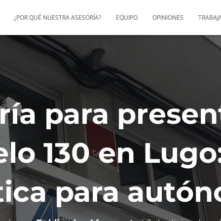
¿POR QUÉ NUESTRA ASESORÍA?
EQUIPO
OPINIONES
TRABAJ
ría para presen
lo 130 en Lugo:
tica para autó