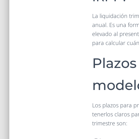
La liquidación tri
anual. Es una for
elevado al present
para calcular cuán
Plazos
modelo
Los plazos para p
tenerlos claros p
trimestre son: