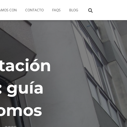
AMOS CON
CONTACTO
FAQS
BLOG
tación
 guía
nomos