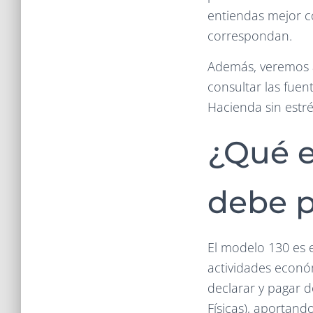
entiendas mejor c
correspondan.
Además, veremos a
consultar las fuen
Hacienda sin estré
¿Qué e
debe p
El modelo 130 es 
actividades económ
declarar y pagar d
Físicas), aportan