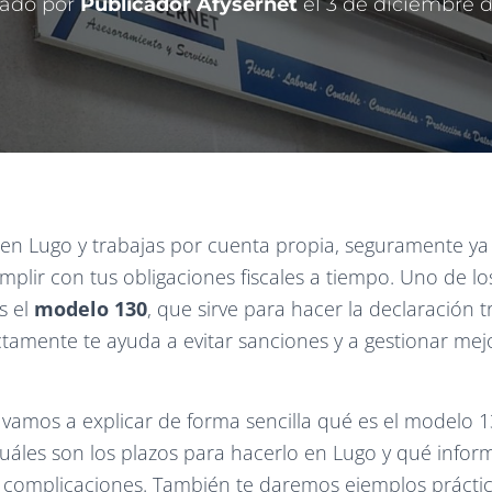
cado por
Publicador Afysernet
el
3 de diciembre 
en Lugo y trabajas por cuenta propia, seguramente ya
mplir con tus obligaciones fiscales a tiempo. Uno de l
s el
modelo 130
, que sirve para hacer la declaración t
tamente te ayuda a evitar sanciones y a gestionar mej
e vamos a explicar de forma sencilla qué es el modelo 1
uáles son los plazos para hacerlo en Lugo y qué infor
in complicaciones. También te daremos ejemplos prácti