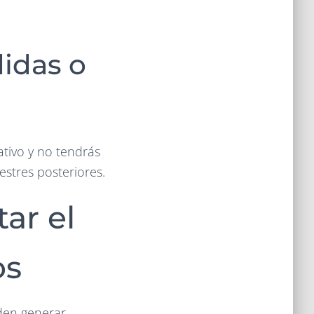
didas o
ativo y no tendrás
stres posteriores.
ar el
os
den generar