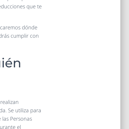
deducciones que te
dicaremos dónde
odrás cumplir con
uién
realizan
a. Se utiliza para
e las Personas
urante el