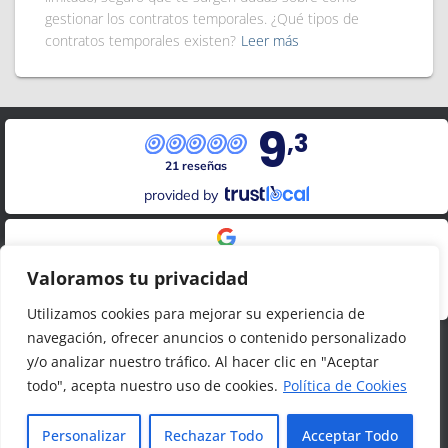
gestionar los contratos temporales. ¿Qué tipos de
contratos temporales existen?
Leer más
9
,3
21 reseñas
provided by
Google Reviews
Valoramos tu privacidad
4.8
20
reseñas
Utilizamos cookies para mejorar su experiencia de
navegación, ofrecer anuncios o contenido personalizado
y/o analizar nuestro tráfico. Al hacer clic en "Aceptar
todo", acepta nuestro uso de cookies.
Política de Cookies
LOPDGDD Y PRIVACIDAD
DATOS LEGALES
Hestia | Desarrollado por
ThemeIsle
Personalizar
Rechazar Todo
Acceptar Todo