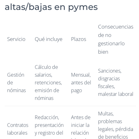
altas/bajas en pymes
Consecuencias
de no
Servicio
Qué incluye
Plazos
gestionarlo
bien
Cálculo de
Sanciones,
Gestión
salarios,
Mensual,
disgracias
de
retenciones,
antes del
fiscales,
nóminas
emisión de
pago
malestar laboral
nóminas
Multas,
Redacción,
Antes de
problemas
Contratos
presentación
iniciar la
legales, pérdida
laborales
y registro del
relación
de beneficios