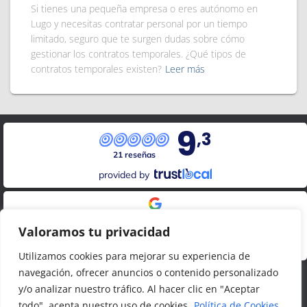
Si tienes una pequeña empresa o eres autónomo en
Lugo y necesitas contratar personal por un tiempo
limitado, seguro que te surgen dudas sobre cómo
gestionar los contratos temporales. ¿Qué tipos de
contratos temporales existen?
Leer más
9
,3
21 reseñas
provided by
Google Reviews
Valoramos tu privacidad
4.8
20
reseñas
Utilizamos cookies para mejorar su experiencia de
navegación, ofrecer anuncios o contenido personalizado
y/o analizar nuestro tráfico. Al hacer clic en "Aceptar
todo", acepta nuestro uso de cookies.
Política de Cookies
LOPDGDD Y PRIVACIDAD
DATOS LEGALES