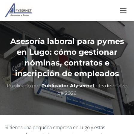
C
A
M
B
I
Asesoría laboral para pymes
A
R
en Lugo: cómo gestionar
M
O
nóminas, contratos e
D
inscripción de empleados
O
D
E
Publicado por
Publicador Afysernet
el
3 de marzo
N
de 2026
A
V
E
G
A
C
Si tienes una pequeña empresa en Lugo y estás
I