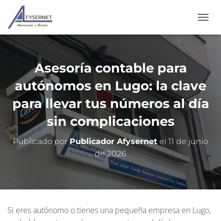
C
A
M
B
I
Asesoría contable para
A
R
autónomos en Lugo: la clave
M
O
para llevar tus números al día
D
sin complicaciones
O
D
E
Publicado por
Publicador Afysernet
el
11 de junio
N
de 2026
A
V
E
G
A
C
Si eres autónomo o tienes una pequeña empresa en Lugo,
I