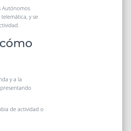
res Autónomos
telemática, y se
tividad.
y cómo
nda y a la
r presentando
mbia de actividad o