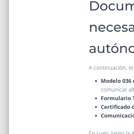
Docume
necesar
autón
A continuación, t
Modelo 036 
comunicar alt
Formulario 
Certificado 
Comunicación
En Lugo, tanto la 