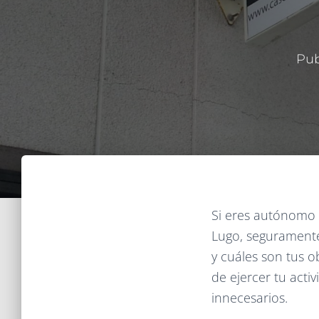
Pub
Si eres autónomo 
Lugo, seguramente
y cuáles son tus 
de ejercer tu acti
innecesarios.