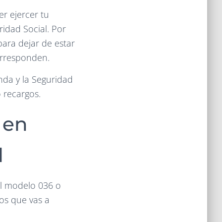
r ejercer tu
ridad Social. Por
para dejar de estar
orresponden.
nda y la Seguridad
 recargos.
 en
l
el modelo 036 o
tos que vas a