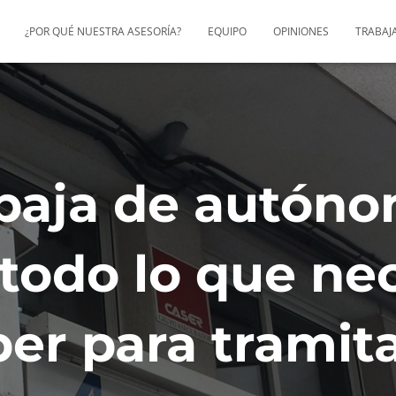
¿POR QUÉ NUESTRA ASESORÍA?
EQUIPO
OPINIONES
TRABAJ
 baja de autón
todo lo que ne
ber para tramita