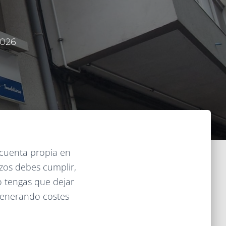
2026
 cuenta propia en
zos debes cumplir,
o tengas que dejar
 generando costes