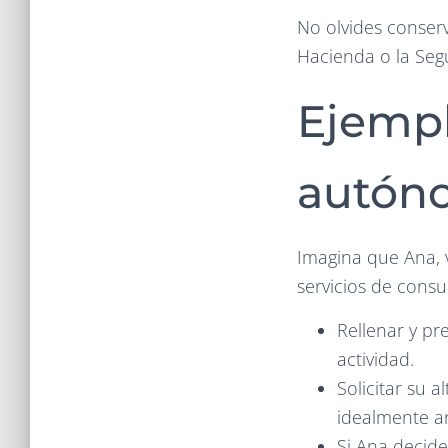
No olvides conser
Hacienda o la Seg
Ejempl
autón
Imagina que Ana, 
servicios de consu
Rellenar y pr
actividad.
Solicitar su 
idealmente a
Si Ana decid