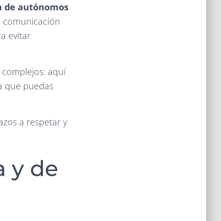
ja de autónomos
 la comunicación
a evitar
 complejos: aquí
ra que puedas
azos a respetar y
a y de