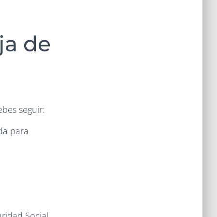
ja de
bes seguir:
da para
uridad Social