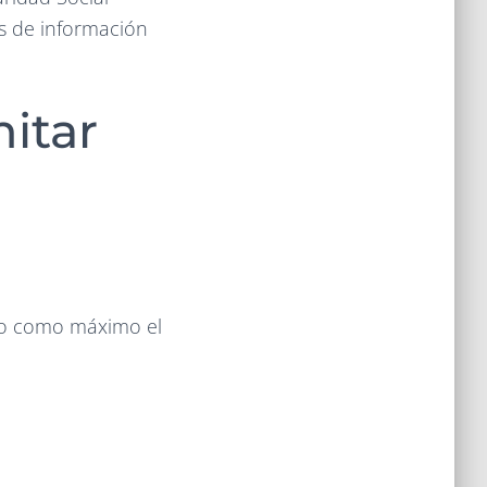
ás de información
mitar
d o como máximo el