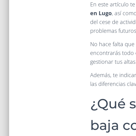
En este artículo t
en Lugo
, así com
del cese de activi
problemas futuros
No hace falta que
encontrarás todo 
gestionar tus altas
Además, te indica
las diferencias cla
¿Qué s
baja 