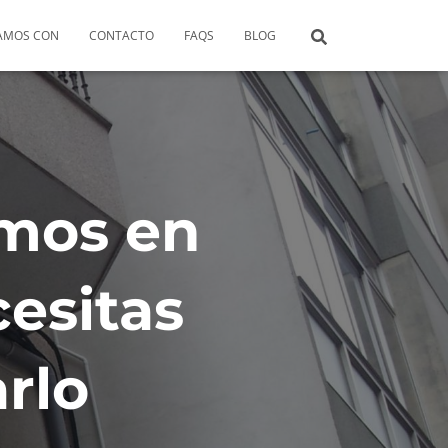
AMOS CON
CONTACTO
FAQS
BLOG
omos en
cesitas
rlo