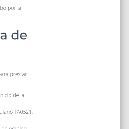
bo por si
ja de
ara prestar
nicio de la
mulario TA0521,
a de empleo,