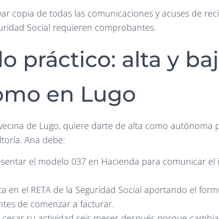
var copia de todas las comunicaciones y acuses de reci
uridad Social requieren comprobantes.
o práctico: alta y ba
omo en Lugo
vecina de Lugo, quiere darte de alta como autónoma p
ltoría. Ana debe:
esentar el modelo 037 en Hacienda para comunicar el i
alta en el RETA de la Seguridad Social aportando el for
ntes de comenzar a facturar.
e cesar su actividad seis meses después porque cambi